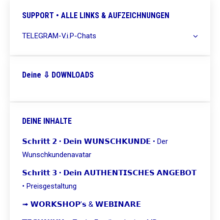
SUPPORT • ALLE LINKS & AUFZEICHNUNGEN
TELEGRAM-V.i.P-Chats
Deine ⇩ DOWNLOADS
DEINE INHALTE
𝗦𝗰𝗵𝗿𝗶𝘁𝘁 𝟮 • 𝗗𝗲𝗶𝗻 𝗪𝗨𝗡𝗦𝗖𝗛𝗞𝗨𝗡𝗗𝗘 • Der
Wunschkundenavatar
𝗦𝗰𝗵𝗿𝗶𝘁𝘁 𝟯 • 𝗗𝗲𝗶𝗻 𝗔𝗨𝗧𝗛𝗘𝗡𝗧𝗜𝗦𝗖𝗛𝗘𝗦 𝗔𝗡𝗚𝗘𝗕𝗢𝗧
• Preisgestaltung
➟ 𝗪𝗢𝗥𝗞𝗦𝗛𝗢𝗣’𝘀 & 𝗪𝗘𝗕𝗜𝗡𝗔𝗥𝗘