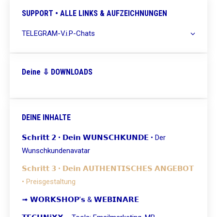
SUPPORT • ALLE LINKS & AUFZEICHNUNGEN
TELEGRAM-V.i.P-Chats
Deine ⇩ DOWNLOADS
DEINE INHALTE
𝗦𝗰𝗵𝗿𝗶𝘁𝘁 𝟮 • 𝗗𝗲𝗶𝗻 𝗪𝗨𝗡𝗦𝗖𝗛𝗞𝗨𝗡𝗗𝗘 • Der
Wunschkundenavatar
𝗦𝗰𝗵𝗿𝗶𝘁𝘁 𝟯 • 𝗗𝗲𝗶𝗻 𝗔𝗨𝗧𝗛𝗘𝗡𝗧𝗜𝗦𝗖𝗛𝗘𝗦 𝗔𝗡𝗚𝗘𝗕𝗢𝗧
• Preisgestaltung
➟ 𝗪𝗢𝗥𝗞𝗦𝗛𝗢𝗣’𝘀 & 𝗪𝗘𝗕𝗜𝗡𝗔𝗥𝗘