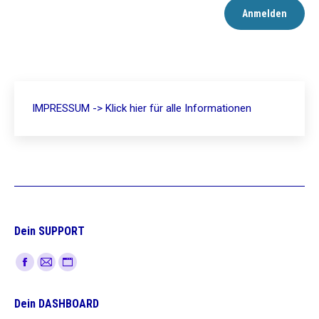
IMPRESSUM -> Klick hier für alle Informationen
Dein SUPPORT
Finden Sie uns auf:
Facebook
E-
Website
page
Mail
page
Dein DASHBOARD
opens
page
opens