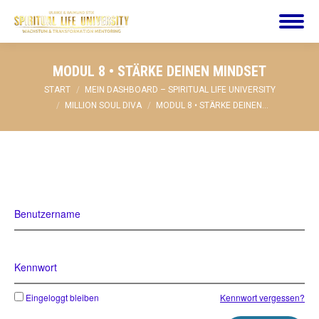
MODUL 8 • STÄRKE DEINEN MINDSET
Sie befinden sich hier:
START
MEIN DASHBOARD – SPIRITUAL LIFE UNIVERSITY
MILLION SOUL DIVA
MODUL 8 • STÄRKE DEINEN…
Benutzername
Kennwort
Eingeloggt bleiben
Kennwort vergessen?