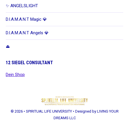
in
opens
in
✨ ANGELSLIGHT
new
in
new
window
new
window
D.I.A.M.A.N.T Magic 💎
window
D.I.A.M.A.N.T Angels 💎
⏏
12 SIEGEL CONSULTANT
Dein Shop
® 2026 • SPIRITUAL LIFE UNIVERSITY • Designed by LIVING YOUR
DREAMS LLC