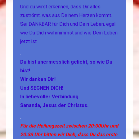
Und du wirst erkennen, dass Dir alles
zuströmt, was aus Deinem Herzen kommt.
Sei DANKBAR für Dich und Dein Leben, egal
wie Du Dich wahrnimmst und wie Dein Leben
jetzt ist.
.
Du bist unermesslich geliebt, so wie Du
bist!
Wir danken Dir!
Und SEGNEN DICH!
In liebevoller Verbindung
Sananda, Jesus der Christus.
.
Für die Heilungszeit zwischen 20:00Uhr und
20:33 Uhr bitten wir Dich, dass Du das erste