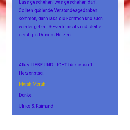
Lass geschehen, was geschehen darf.
Sollten quälende Verstandesgedanken
kommen, dann lass sie kommen und auch
wieder gehen. Bewerte nichts und bleibe
geistig in Deinem Herzen.
.
.
Alles LIEBE UND LICHT für diesen 1.
Herzenstag.
Marah Morah
Danke,
Ulrike & Raimund