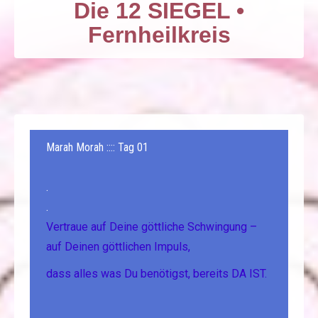
Die 12 SIEGEL •
Fernheilkreis
Marah Morah :::: Tag 01
.
.
Vertraue auf Deine göttliche Schwingung –
auf Deinen göttlichen Impuls,
dass alles was Du benötigst, bereits DA IST.