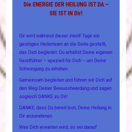
Die ENERGIE DER HEILUNG IST DA –
SIE IST IN Dir!
Dir wird während dieser zwölf Tage ein
geistiges Heilerteam an die Seite gestellt,
das Dich begleitet. Du erhältst Deine eigenen
Geistführer – speziell für Dich – um Deine
Schwingung zu erhöhen.
Gemeinsam begleiten und führen wir Dich auf
den Weg Deiner Bewusstwerdung und sagen
sogleich DANKE zu Dir!
DANKE, dass Du bereit bist, Deine Heilung in
Dir anzunehmen.
Was Dich erwarten wird, so sei darauf