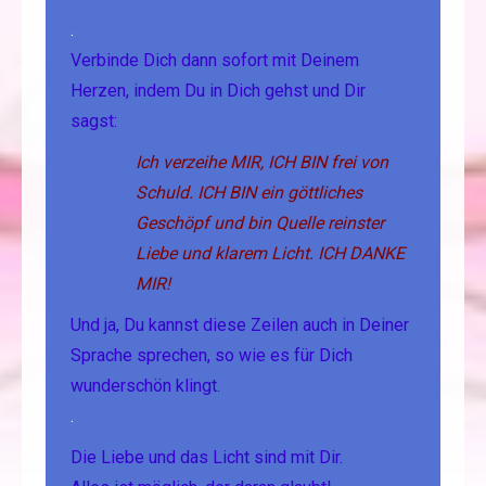
.
Verbinde Dich dann sofort mit Deinem
Herzen, indem Du in Dich gehst und Dir
sagst:
Ich verzeihe MIR, ICH BIN frei von
Schuld. ICH BIN ein göttliches
Geschöpf und bin Quelle reinster
Liebe und klarem Licht. ICH DANKE
MIR!
Und ja, Du kannst diese Zeilen auch in Deiner
Sprache sprechen, so wie es für Dich
wunderschön klingt.
.
Die Liebe und das Licht sind mit Dir.