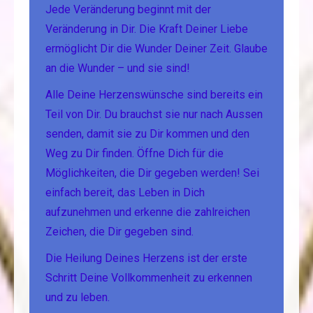
Jede Veränderung beginnt mit der
Veränderung in Dir. Die Kraft Deiner Liebe
ermöglicht Dir die Wunder Deiner Zeit. Glaube
an die Wunder – und sie sind!
Alle Deine Herzenswünsche sind bereits ein
Teil von Dir. Du brauchst sie nur nach Aussen
senden, damit sie zu Dir kommen und den
Weg zu Dir finden. Öffne Dich für die
Möglichkeiten, die Dir gegeben werden! Sei
einfach bereit, das Leben in Dich
aufzunehmen und erkenne die zahlreichen
Zeichen, die Dir gegeben sind.
Die Heilung Deines Herzens ist der erste
Schritt Deine Vollkommenheit zu erkennen
und zu leben.