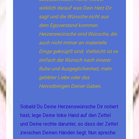
wirklich darauf was Dein Herz Dir
sagt und die Wünsche nicht aus
dem Egoverstand kommen.
Herzenswünsche sind Wünsche, die
auch nicht immer an materielle
Dinge geknüpft sind. Vielleicht ist es
einfach der Wunsch nach innerer
Ruhe und Ausgeglichenheit, mehr
gelebter Liebe oder das
Hervorbringen Deiner Gaben.
.
Sobald Du Deine Herzenswünsche Dir notiert
hast, lege Deine linke Hand auf den Zettel
und Deine rechte darunter, so dass der Zettel
zwischen Deinen Händen liegt. Nun spreche: