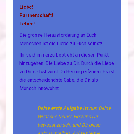
Liebe!
Partnerschaft!
Leben!
Die grosse Herausforderung an Euch
Menschen ist die Liebe zu Euch selbst!
Ihr seid immerzu bestrebt an diesen Punkt
hinzugehen. Die Liebe zu Dir. Durch die Liebe
zu Dir selbst wirst Du Heilung erfahren. Es ist
die entscheidendste Gabe, die Dir als
Mensch innewohnt.
.
Deine erste Aufgabe
ist nun Deine
Wünsche Deines Herzens Dir
bewusst zu sein und Dir diese
aufzuschreiben. Achte hierbei