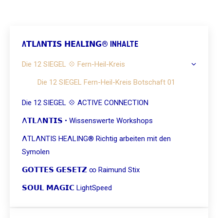
Λ𝗧𝗟Λ𝗡𝗧𝗜𝗦 𝗛𝗘Λ𝗟𝗜𝗡𝗚® INHALTE
Die 12 SIEGEL 💠 Fern-Heil-Kreis
Die 12 SIEGEL Fern-Heil-Kreis Botschaft 01
Die 12 SIEGEL 💠 ACTIVE CONNECTION
Λ𝗧𝗟Λ𝗡𝗧𝗜𝗦 • Wissenswerte Workshops
ΛTLΛNTIS HEΛLING® Richtig arbeiten mit den
Symolen
𝗚𝗢𝗧𝗧𝗘𝗦 𝗚𝗘𝗦𝗘𝗧𝗭 ∞ Raimund Stix
𝗦𝗢𝗨𝗟 𝗠𝗔𝗚𝗜𝗖 LightSpeed