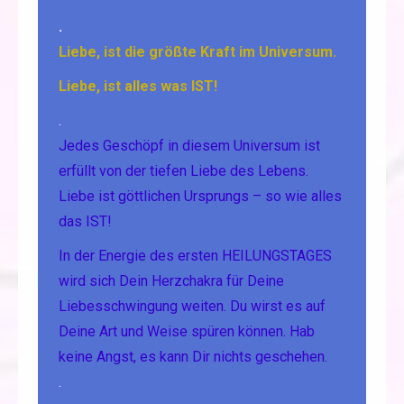
.
Liebe, ist die größte Kraft im Universum.
Liebe, ist alles was IST!
.
Jedes Geschöpf in diesem Universum ist
erfüllt von der tiefen Liebe des Lebens.
Liebe ist göttlichen Ursprungs – so wie alles
das IST!
In der Energie des ersten HEILUNGSTAGES
wird sich Dein Herzchakra für Deine
Liebesschwingung weiten. Du wirst es auf
Deine Art und Weise spüren können. Hab
keine Angst, es kann Dir nichts geschehen.
.