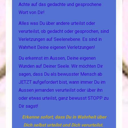
Achte auf das gedachte und gesprochene
Wort von Dir!
Alles was Du über andere urteilst oder
verurteilst, ob gedacht oder gesprochen, sind
Verletzungen auf Seelenebene. Es sind in
Wahrheit Deine eigenen Verletzungen!
Du erkennst im Aussen, Deine eigenen
Wunden auf Deiner Seele. Wir möchten Dir
sagen, dass Du als bewusster Mensch ab
JETZT aufgefordert bist, wann immer Du im
Aussen jemanden verurteilst oder über ihn
oder etwas urteilst, ganz bewusst STOPP zu
Dir sagst!
Erkenne sofort, dass Du in Wahrheit über
Dich selbst urteilst und Dich verurteilst.