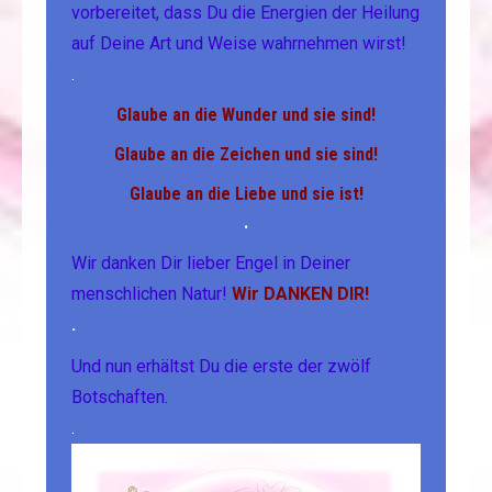
vorbereitet, dass Du die Energien der Heilung
auf Deine Art und Weise wahrnehmen wirst!
.
Glaube an die Wunder und sie sind!
Glaube an die Zeichen und sie sind!
Glaube an die Liebe und sie ist!
.
Wir danken Dir lieber Engel in Deiner
menschlichen Natur!
Wir DANKEN DIR!
.
Und nun erhältst Du die erste der zwölf
Botschaften.
.