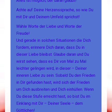
Alles ist möglich, der daran glaubt!
Achte auf Deine Herzenssprache, so wie Du
mit Dir und Deinem Umfeld sprichst!
Wähle Worte der Liebe und Worte der
Freude!
Und gerade in solchen Situationen die Dich
fordern, erinnere Dich daran, dass Du in
dieser Liebe bleibst. Glaube daran und Du
wirst sehen, dass es Dir von Mal zu Mal
leichter gelingen wird, in dieser – Deiner
inneren Liebe zu sein. Sobald Du den Frieden
in Dir gefunden hast, wird sich der Frieden
um Dich ausbreiten und Dich einhüllen. Wenn
Du diese Stufe erreicht hast, so bist Du im
Einklang mit Dir – Deiner Seele – dem
Göttlichen!