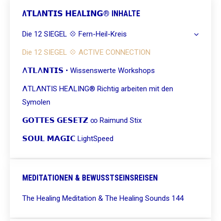
Λ𝗧𝗟Λ𝗡𝗧𝗜𝗦 𝗛𝗘Λ𝗟𝗜𝗡𝗚® INHALTE
Die 12 SIEGEL 💠 Fern-Heil-Kreis
Die 12 SIEGEL 💠 ACTIVE CONNECTION
Λ𝗧𝗟Λ𝗡𝗧𝗜𝗦 • Wissenswerte Workshops
ΛTLΛNTIS HEΛLING® Richtig arbeiten mit den
Symolen
𝗚𝗢𝗧𝗧𝗘𝗦 𝗚𝗘𝗦𝗘𝗧𝗭 ∞ Raimund Stix
𝗦𝗢𝗨𝗟 𝗠𝗔𝗚𝗜𝗖 LightSpeed
MEDITATIONEN & BEWUSSTSEINSREISEN
The Healing Meditation & The Healing Sounds 144