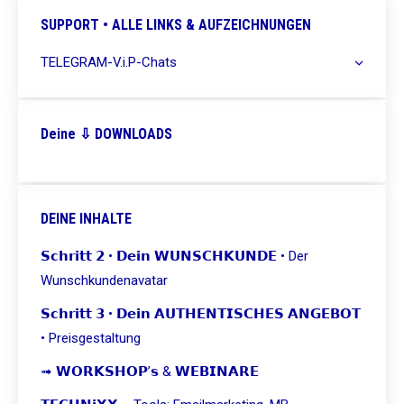
SUPPORT • ALLE LINKS & AUFZEICHNUNGEN
TELEGRAM-V.i.P-Chats
Deine ⇩ DOWNLOADS
DEINE INHALTE
𝗦𝗰𝗵𝗿𝗶𝘁𝘁 𝟮 • 𝗗𝗲𝗶𝗻 𝗪𝗨𝗡𝗦𝗖𝗛𝗞𝗨𝗡𝗗𝗘 • Der
Wunschkundenavatar
𝗦𝗰𝗵𝗿𝗶𝘁𝘁 𝟯 • 𝗗𝗲𝗶𝗻 𝗔𝗨𝗧𝗛𝗘𝗡𝗧𝗜𝗦𝗖𝗛𝗘𝗦 𝗔𝗡𝗚𝗘𝗕𝗢𝗧
• Preisgestaltung
➟ 𝗪𝗢𝗥𝗞𝗦𝗛𝗢𝗣’𝘀 & 𝗪𝗘𝗕𝗜𝗡𝗔𝗥𝗘