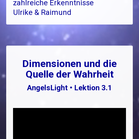
zahlreiche Erkenntnisse
Ulrike & Raimund
Dimensionen und die
Quelle der Wahrheit
AngelsLight • Lektion 3.1