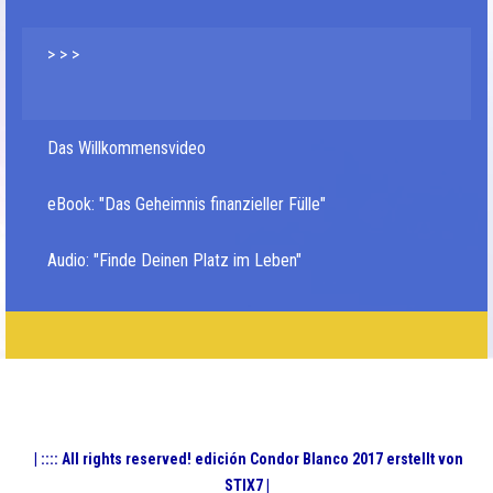
> > >
Das Willkommensvideo
eBook: "Das Geheimnis finanzieller Fülle"
Audio: "Finde Deinen Platz im Leben"
| :::: All rights reserved! edición Condor Blanco 2017 erstellt von
STIX7 |