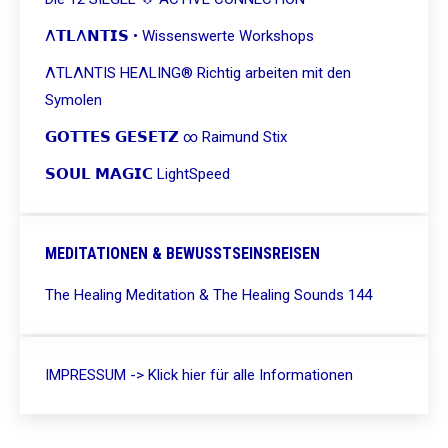
Λ𝗧𝗟Λ𝗡𝗧𝗜𝗦 • Wissenswerte Workshops
ΛTLΛNTIS HEΛLING® Richtig arbeiten mit den
Symolen
𝗚𝗢𝗧𝗧𝗘𝗦 𝗚𝗘𝗦𝗘𝗧𝗭 ∞ Raimund Stix
𝗦𝗢𝗨𝗟 𝗠𝗔𝗚𝗜𝗖 LightSpeed
MEDITATIONEN & BEWUSSTSEINSREISEN
The Healing Meditation & The Healing Sounds 144
IMPRESSUM -> Klick hier für alle Informationen